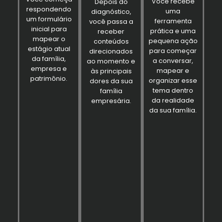
Você recebe
Depois do
respondendo
uma
diagnóstico,
um formulário
ferramenta
você passa a
inicial para
prática e uma
receber
mapear o
pequena ação
conteúdos
estágio atual
para começar
direcionados
da família,
a conversar,
ao momento e
empresa e
mapear e
às principais
patrimônio.
organizar esse
dores da sua
tema dentro
família
da realidade
empresária.
da sua família.